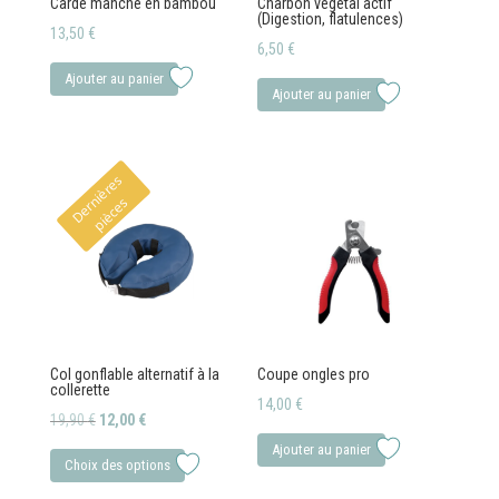
Carde manche en bambou
Charbon végétal actif
(Digestion, flatulences)
13,50
€
6,50
€
Ajouter au panier
Ajouter au panier
D
e
r
i
è
r
e
s
p
i
è
c
e
n
s
Col gonflable alternatif à la
Coupe ongles pro
collerette
14,00
€
Le
Le
19,90
€
12,00
€
prix
prix
Ce
Ajouter au panier
Choix des options
initial
actuel
produit