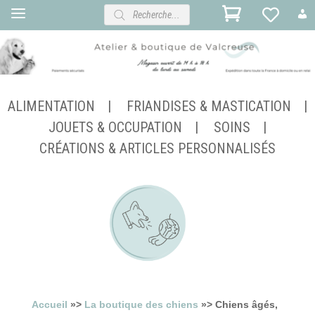
Recherche
de
produits
ALIMENTATION
FRIANDISES & MASTICATION
JOUETS & OCCUPATION
SOINS
CRÉATIONS & ARTICLES PERSONNALISÉS
Accueil
»>
La boutique des chiens
»> Chiens âgés,