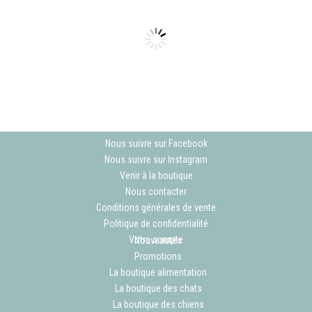
était :
est :
a
19,90 €.
12,00 €.
plusieurs
variations.
Les
options
peuvent
être
choisies
Nous suivre sur Facebook
sur
Nous suivre sur Instagram
la
Venir à la boutique
page
Nous contacter
du
Conditions générales de vente
produit
Politique de confidentialité
Votre compte
Nouveautés
Promotions
La boutique alimentation
La boutique des chats
La boutique des chiens