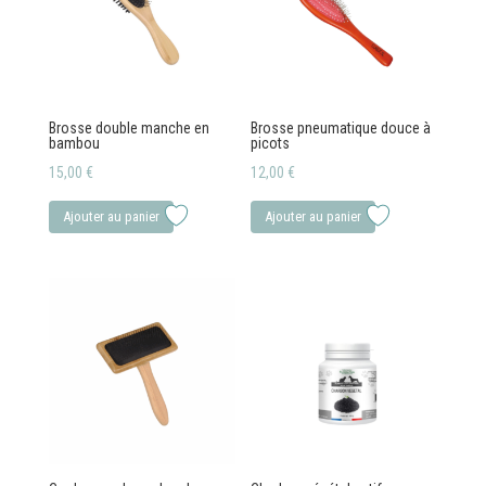
options
peuvent
peuvent
être
être
choisies
choisies
sur
sur
Brosse double manche en
Brosse pneumatique douce à
la
bambou
picots
la
page
15,00
€
12,00
€
page
du
du
Ajouter au panier
Ajouter au panier
produit
produit