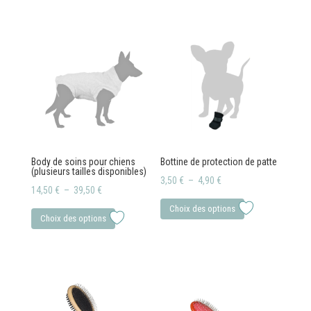
Body de soins pour chiens
Bottine de protection de patte
(plusieurs tailles disponibles)
Plage
3,50
€
–
4,90
€
Plage
14,50
€
–
39,50
€
de
Ce
de
Ce
Choix des options
prix :
produit
Choix des options
prix :
produit
3,50 €
a
14,50 €
a
à
plusieurs
à
plusieurs
4,90 €
variations.
39,50 €
variations.
Les
Les
options