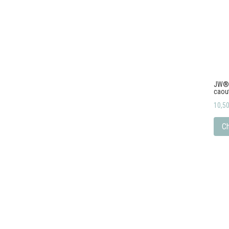
JW® D
caout
10,5
Ch