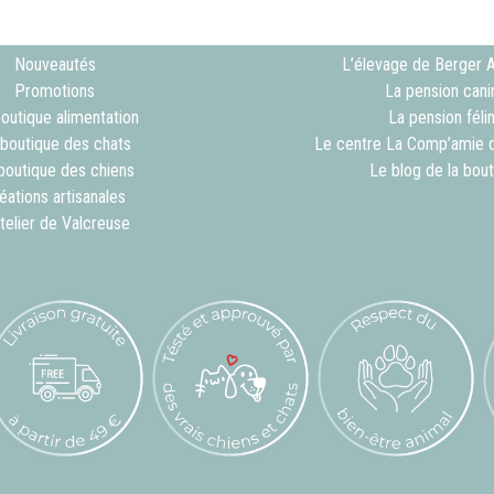
choisies
choisi
sur
sur
Nouveautés
L’élevage de Berger 
la
la
Promotions
La pension cani
page
page
outique alimentation
La pension féli
du
du
 boutique des chats
Le centre La Comp’amie 
produit
produit
boutique des chiens
Le blog de la bou
éations artisanales
atelier de Valcreuse