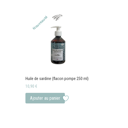
rs
11,13 €
variations.
ons.
Les
Nouveauté
options
s
peuvent
t
être
choisies
es
sur
la
page
du
®
Huile de sardine (flacon pompe 250 ml)
produit
10,90
€
Ajouter au panier
rs
ons.