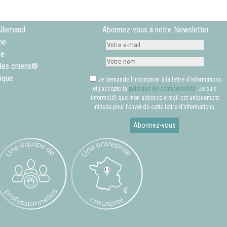
es
choisies
sur
Allemand
Abonnez-vous à notre Newsletter
la
ne
page
ne
du
des chiens®
produit
tique
Je demande l’inscription à la lettre d’informations
et j’accepte la
politique de confidentialité
. Je suis
informe(é) que mon adresse e-mail est uniquement
utilisée pour l’envoi de cette lettre d’informations.