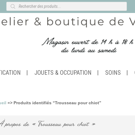
Recherche
de
produits
TICATION
JOUETS & OCCUPATION
SOINS
eil
»> Produits identifiés “Trousseau pour chiot”
 propos de « Trousseau pour chiot »