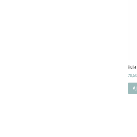
Huil
28,5
Aj