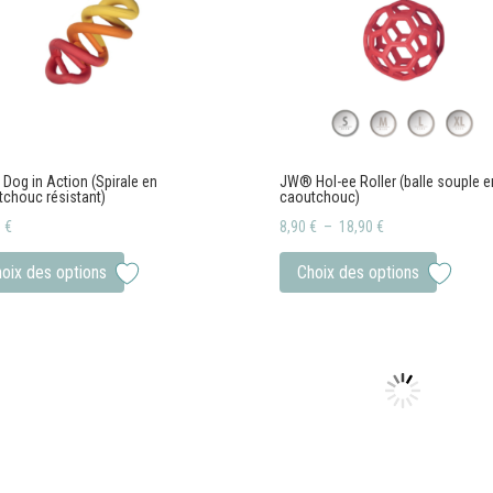
og in Action (Spirale en
JW® Hol-ee Roller (balle souple e
chouc résistant)
caoutchouc)
Plage
0
€
8,90
€
–
18,90
€
Ce
de
Ce
oix des options
Choix des options
produit
prix :
produit
a
8,90 €
a
plusieurs
à
plusieu
variations.
18,90 €
variati
Les
Les
options
option
peuvent
peuven
être
être