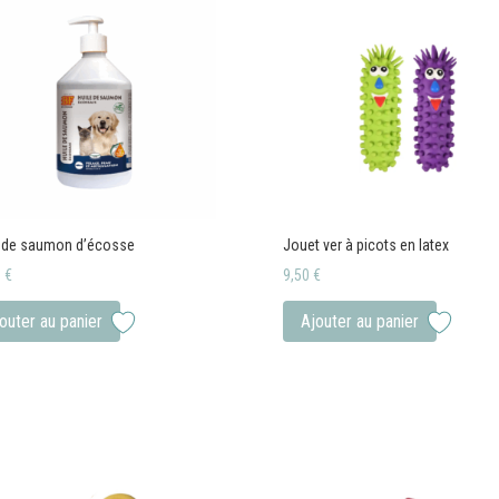
Les
Les
options
option
peuvent
peuven
être
être
choisies
choisi
sur
sur
la
la
page
page
du
du
e de saumon d’écosse
Jouet ver à picots en latex
produit
produit
0
€
9,50
€
outer au panier
Ajouter au panier