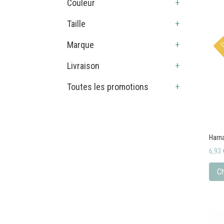
Couleur
+
Taille
+
Marque
+
Livraison
+
Toutes les promotions
+
Harna
6,93
Ch