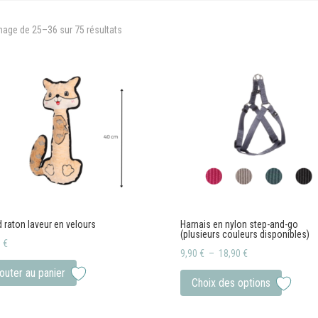
hage de 25–36 sur 75 résultats
 raton laveur en velours
Harnais en nylon step-and-go
(plusieurs couleurs disponibles)
0
€
Plage
9,90
€
–
18,90
€
de
Ce
outer au panier
Choix des options
prix :
produit
9,90 €
a