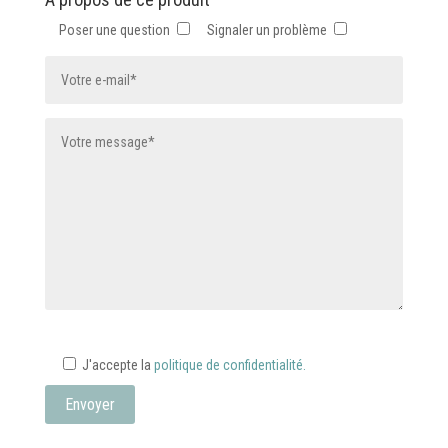
sur
Poser une question
Signaler un problème
la
page
du
produit
J'accepte la
politique de confidentialité.