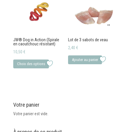
Les
options
peuvent
être
choisies
JW® Dog in Action (Spirale
Lot de 3 sabots de veau
sur
en caoutchouc résistant)
2,40
€
la
10,50
€
page
Ce
Ajouter au panier
du
Choix des options
produit
produit
a
plusieurs
variations.
Les
Votre panier
options
peuvent
Votre panier est vide.
être
choisies
À propos de ce produit