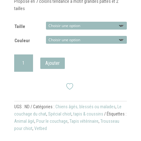
Proposé en 7 coloris tendance à motif grandes pattes et 2
tailles
Taille
Couleur
quantité
Ajouter
de
Dry
Bed
motif
grandes
pattes
UGS :
ND
Catégories :
Chiens âgés, blessés ou malades
,
Le
(Tapis
couchage du chat
,
Spécial chiot
,
tapis & coussins
Étiquettes :
vétérinaire
Animal âgé
,
Pour le couchage
,
Tapis vétérinaire
,
Trousseau
envers
pour chiot
,
Vetbed
antidérapant)