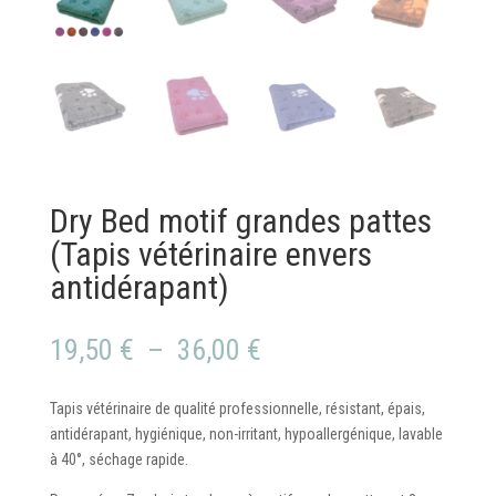
Dry Bed motif grandes pattes
(Tapis vétérinaire envers
antidérapant)
Plage
19,50
€
–
36,00
€
de
prix :
Tapis vétérinaire de qualité professionnelle, résistant, épais,
19,50 €
antidérapant, hygiénique, non-irritant, hypoallergénique, lavable
à
à 40°, séchage rapide.
36,00 €