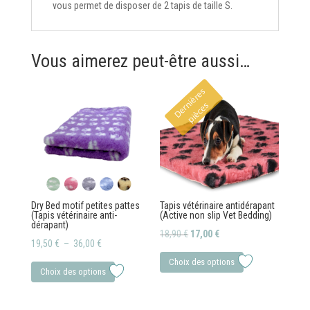
vous permet de disposer de 2 tapis de taille S.
Vous aimerez peut-être aussi…
D
e
r
i
è
r
e
s
p
i
è
c
e
n
s
Dry Bed motif petites pattes
Tapis vétérinaire antidérapant
(Tapis vétérinaire anti-
(Active non slip Vet Bedding)
dérapant)
Le
Le
18,90
€
17,00
€
Plage
19,50
€
–
36,00
€
prix
prix
Ce
de
Ce
Choix des options
initial
actuel
produit
Choix des options
prix :
produit
était :
est :
a
19,50 €
a
18,90 €.
17,00 €.
plusieurs