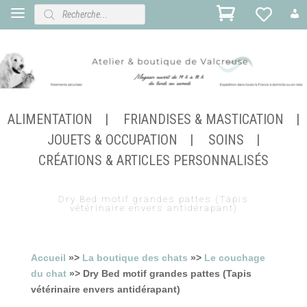
Recherche
de
produits
ALIMENTATION
FRIANDISES & MASTICATION
JOUETS & OCCUPATION
SOINS
CRÉATIONS & ARTICLES PERSONNALISÉS
Dry Bed motif grandes pattes (Tapis
vétérinaire envers antidérapant)
Accueil
»>
La boutique des chats
»>
Le couchage
du chat
»> Dry Bed motif grandes pattes (Tapis
vétérinaire envers antidérapant)