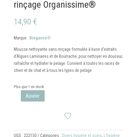
rinçage Organissime®
14,90
€
Marque :
Biogance®
Mousse nettoyante sans rinçage formulée à base d’extraits
d’Algues Laminaires et de Bourrache, pour nettoyer en douceur,
rafraîchir et hydrater le pelage. Convient à toutes les races de
chien et de chat et à tous les types de pelage.
Plus que 1 en stock
Ajouter
quantité
de
Mousse
nettoyante
sans
rinçage
UGS :
222150
Catégories :
Divers hygiène et soins
,
L'hygiène