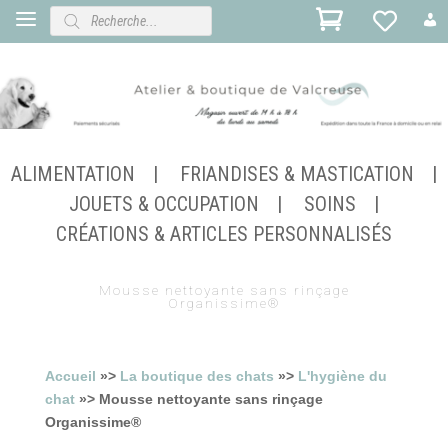
Recherche
de
produits
ALIMENTATION
FRIANDISES & MASTICATION
JOUETS & OCCUPATION
SOINS
CRÉATIONS & ARTICLES PERSONNALISÉS
Mousse nettoyante sans rinçage
Organissime®
Accueil
»>
La boutique des chats
»>
L'hygiène du
chat
»> Mousse nettoyante sans rinçage
Organissime®