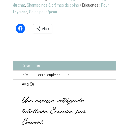
Organissime®
du chat
,
Shampoings & crèmes de soins
Étiquettes :
Pour
l'hygiène
,
Soins poils/peau
Plus
Description
Informations complémentaires
Avis (0)
Une mousse nettoyante
labellisée Ecosoins par
Ecocert