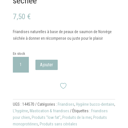
séchée
7,50
€
Friandises naturelles à base de peaux de saumon de Norvège
séchée à donner en récompense ou juste pour le plaisir
En stock
quantité
Ajouter
de
Bubimex®
Peau
de
saumon
séchée
UGS :
144570
Catégories :
Friandises
,
Hygiène bucco-dentaire
,
L'hygiène
,
Mastication & friandises
Étiquettes :
Friandises
pour chien
,
Produits "low fat"
,
Produits de la mer
,
Produits
monoprotéines
,
Produits sans céréales