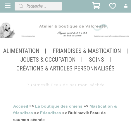
Recherche
de
produits
ALIMENTATION
FRIANDISES & MASTICATION
JOUETS & OCCUPATION
SOINS
CRÉATIONS & ARTICLES PERSONNALISÉS
Bubimex® Peau de saumon séchée
Accueil
»>
La boutique des chiens
»>
Mastication &
friandises
»>
Friandises
»> Bubimex® Peau de
saumon séchée