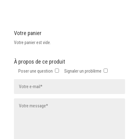
a
variations.
plusieurs
Les
variations.
options
Les
peuvent
Votre panier
options
être
peuvent
Votre panier est vide.
choisies
être
sur
choisies
la
À propos de ce produit
sur
page
Poser une question
Signaler un problème
la
du
page
produit
du
produit