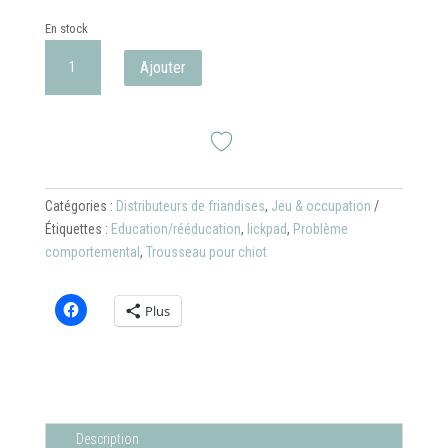
En stock
quantité
Ajouter
de
Tapis
de
léchage
à
ventouses
Catégories :
Distributeurs de friandises
,
Jeu & occupation
S
Étiquettes :
Education/rééducation
,
lickpad
,
Problème
comportemental
,
Trousseau pour chiot
Plus
Description