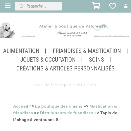
Recherche
de
produits
ALIMENTATION
FRIANDISES & MASTICATION
JOUETS & OCCUPATION
SOINS
CRÉATIONS & ARTICLES PERSONNALISÉS
Tapis de léchage à ventouses S
Accueil
»>
La boutique des chiens
»>
Mastication &
friandises
»>
Distributeurs de friandises
»> Tapis de
léchage à ventouses S