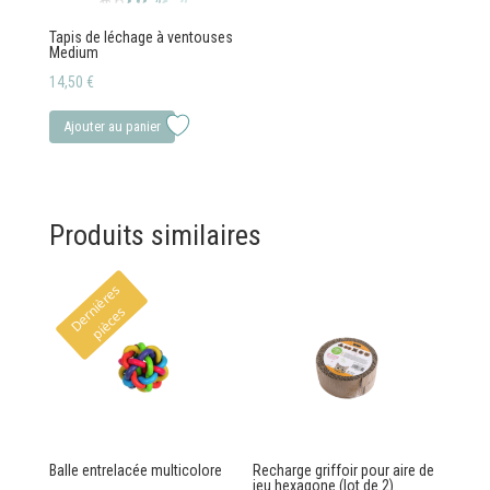
Tapis de léchage à ventouses
Medium
14,50
€
Ajouter au panier
Produits similaires
D
e
r
i
è
r
e
s
p
i
è
c
e
n
s
Balle entrelacée multicolore
Recharge griffoir pour aire de
jeu hexagone (lot de 2)