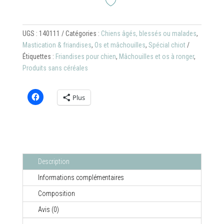
au
poulet
UGS :
140111
Catégories :
Chiens âgés, blessés ou malades
,
Mastication & friandises
,
Os et mâchouilles
,
Spécial chiot
Étiquettes :
Friandises pour chien
,
Mâchouilles et os à ronger
,
Produits sans céréales
Plus
Description
Informations complémentaires
Composition
Avis (0)