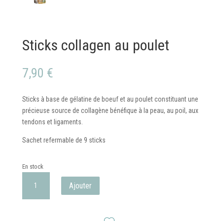
Sticks collagen au poulet
7,90
€
Sticks à base de gélatine de boeuf et au poulet constituant une
précieuse source de collagène bénéfique à la peau, au poil, aux
tendons et ligaments.
Sachet refermable de 9 sticks
En stock
quantité
Ajouter
de
Sticks
collagen