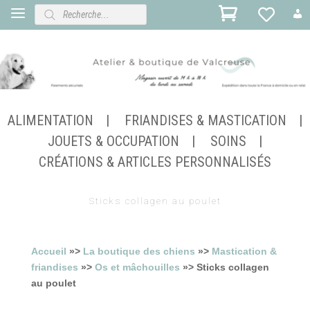
Recherche
de
produits
ALIMENTATION
FRIANDISES & MASTICATION
JOUETS & OCCUPATION
SOINS
CRÉATIONS & ARTICLES PERSONNALISÉS
Sticks collagen au poulet
Accueil
»>
La boutique des chiens
»>
Mastication &
friandises
»>
Os et mâchouilles
»> Sticks collagen
au poulet