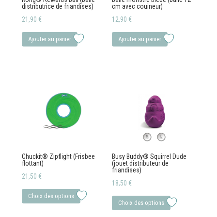
distributrice de friandises)
cm avec couineur)
21,90
€
12,90
€
Ajouter au panier
Ajouter au panier
Chuckit® Zipflight (Frisbee
Busy Buddy® Squirrel Dude
flottant)
(jouet distributeur de
friandises)
21,50
€
18,50
€
Ce
Ce
Choix des options
produit
Choix des options
produit
a