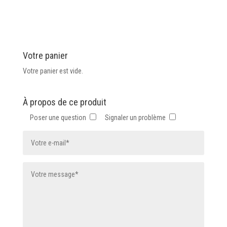
a
plusieurs
plusieurs
variations.
variations.
Les
Les
options
Votre panier
options
peuvent
peuvent
Votre panier est vide.
être
être
choisies
choisies
À propos de ce produit
sur
sur
la
Poser une question
Signaler un problème
la
page
page
du
du
produit
produit