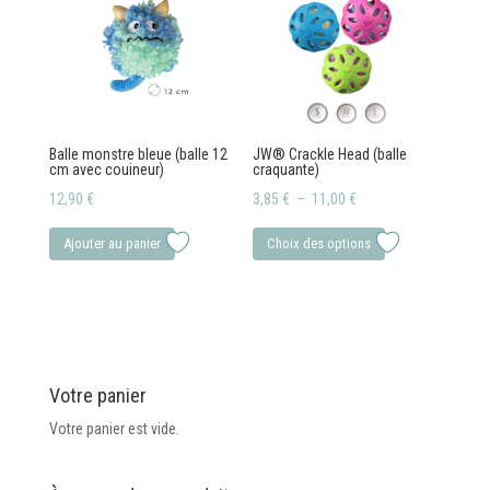
Les
options
peuvent
être
choisies
Balle monstre bleue (balle 12
JW® Crackle Head (balle
sur
cm avec couineur)
craquante)
la
Plage
12,90
€
3,85
€
–
11,00
€
page
de
Ce
du
Ajouter au panier
Choix des options
prix :
produit
produit
3,85 €
a
à
plusieurs
11,00 €
variations.
Les
Votre panier
options
peuvent
Votre panier est vide.
être
choisies