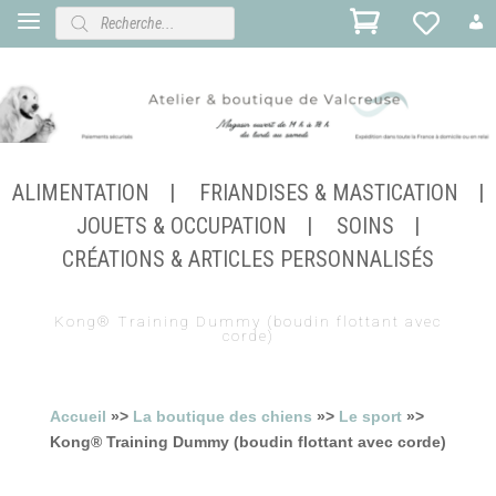
Recherche
de
produits
ALIMENTATION
FRIANDISES & MASTICATION
JOUETS & OCCUPATION
SOINS
CRÉATIONS & ARTICLES PERSONNALISÉS
Kong® Training Dummy (boudin flottant avec
corde)
Accueil
»>
La boutique des chiens
»>
Le sport
»>
Kong® Training Dummy (boudin flottant avec corde)