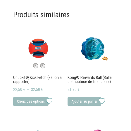
à
plusieurs
à
plusieurs
18,90 €
variations.
29,00 €
variations.
Produits similaires
Les
Les
options
options
peuvent
peuvent
être
être
choisies
choisies
sur
sur
la
la
page
page
Chuckit® Kick Fetch (Ballon à
Kong® Rewards Ball (Balle
du
du
rapporter)
distributrice de friandises)
produit
produit
Plage
22,50
€
–
32,50
€
21,90
€
de
Ce
Choix des options
Ajouter au panier
prix :
produit
22,50 €
a
à
plusieurs
32,50 €
variations.