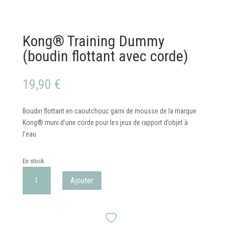
Kong® Training Dummy
(boudin flottant avec corde)
19,90
€
Boudin flottant en caoutchouc garni de mousse de la marque
Kong® muni d’une corde pour les jeux de rapport d’objet à
l’eau
En stock
quantité
Ajouter
de
Kong®
Training
Dummy