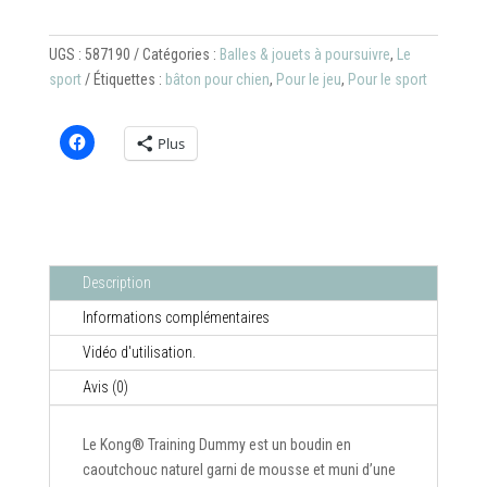
(boudin
flottant
UGS :
587190
Catégories :
Balles & jouets à poursuivre
,
Le
avec
sport
Étiquettes :
bâton pour chien
,
Pour le jeu
,
Pour le sport
corde)
Plus
Description
Informations complémentaires
Vidéo d'utilisation.
Avis (0)
Le Kong® Training Dummy est un boudin en
caoutchouc naturel garni de mousse et muni d’une