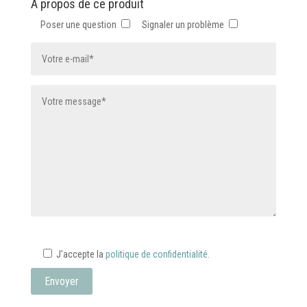
À propos de ce produit
sur
Poser une question
Signaler un problème
la
page
du
produit
J'accepte la
politique de confidentialité.