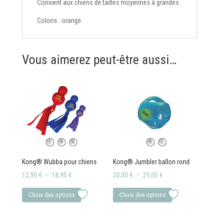
Convient aux chiens de tailles moyennes à grandes.
Coloris : orange
Vous aimerez peut-être aussi…
Kong® Wubba pour chiens
Kong® Jumbler ballon rond
Plage
Plage
12,90
€
–
18,90
€
20,00
€
–
29,00
€
de
Ce
de
Ce
Choix des options
Choix des options
prix :
produit
prix :
produit
12,90 €
a
20,00 €
a