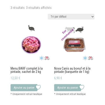
3 résultats: 3 résultats affichés
e
S
u
r
c
o
m
m
a
n
d
Menu BARF complet à la
Nova Canis au boeuf et à la
pintade, sachet de 2 kg
pintade (barquette de 1 kg)
12,50
€
6,90
€
Ajouter au panier
Ajouter au panier