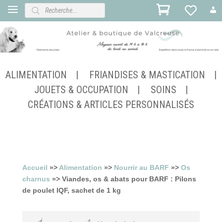
Recherche
de
produits
ALIMENTATION
FRIANDISES & MASTICATION
JOUETS & OCCUPATION
SOINS
CRÉATIONS & ARTICLES PERSONNALISÉS
Accueil
»>
Alimentation
»>
Nourrir au BARF
»>
Os
charnus
»> Viandes, os & abats pour BARF : Pilons
de poulet IQF, sachet de 1 kg