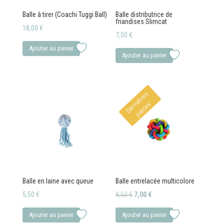
Balle à tirer (Coachi Tuggi Ball)
Balle distributrice de
friandises Slimcat
18,00
€
7,50
€
Ajouter au panier
Ajouter au panier
D
e
r
i
è
r
e
s
p
i
è
c
e
n
s
Balle en laine avec queue
Balle entrelacée multicolore
Le
Le
5,50
€
8,50
€
7,00
€
prix
prix
Ajouter au panier
Ajouter au panier
initial
actuel