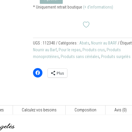
quantité
* Uniquement retrait boutique
(+ d'informations)
de
Viandes,
os
&
abats
pour
UGS :
112340
Catégories :
Abats
,
Nourrir au BARF
Étiquet
BARF
Nourrir au Barf
,
Pour le repas
,
Produits crus
,
Produits
:
monoprotéines
,
Produits sans céréales
,
Produits surgelés
Coeurs
de
Plus
poulet,
sachet
de
1
kg
res
Calculez vos besoins
Composition
Avis (0)
gelés