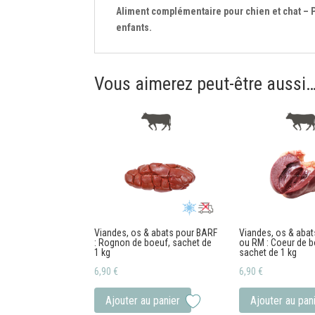
Aliment complémentaire pour chien et chat – P
enfants.
Vous aimerez peut-être aussi
Viandes, os & abats pour BARF
Viandes, os & aba
: Rognon de boeuf, sachet de
ou RM : Coeur de b
1 kg
sachet de 1 kg
6,90
€
6,90
€
Ajouter au panier
Ajouter au pan