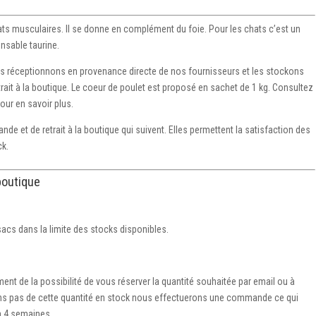
ats musculaires. Il se donne en complément du foie. Pour les chats c’est un
ensable taurine.
es réceptionnons en provenance directe de nos fournisseurs et les stockons
rait à la boutique. Le coeur de poulet est proposé en sachet de 1 kg. Consultez
our en savoir plus.
e et de retrait à la boutique qui suivent. Elles permettent la satisfaction des
ck.
boutique
cs dans la limite des stocks disponibles.
t de la possibilité de vous réserver la quantité souhaitée par email ou à
sons pas de cette quantité en stock nous effectuerons une commande ce qui
’à 4 semaines.