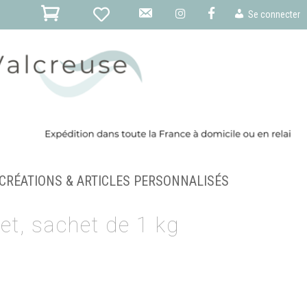
E
F
Se connecter
-
m
a
i
l
CRÉATIONS & ARTICLES PERSONNALISÉS
et, sachet de 1 kg