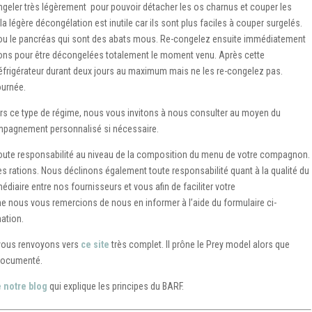
ngeler très légèrement pour pouvoir détacher les os charnus et couper les
a légère décongélation est inutile car ils sont plus faciles à couper surgelés.
ate ou le pancréas qui sont des abats mous. Re-congelez ensuite immédiatement
ons pour être décongelées totalement le moment venu. Après cette
réfrigérateur durant deux jours au maximum mais ne les re-congelez pas.
ournée.
vers ce type de régime, nous vous invitons à nous consulter au moyen du
mpagnement personnalisé si nécessaire.
toute responsabilité au niveau de la composition du menu de votre compagnon.
es rations. Nous déclinons également toute responsabilité quant à la qualité du
édiaire entre nos fournisseurs et vous afin de faciliter votre
 nous vous remercions de nous en informer à l’aide du formulaire ci-
ation.
 vous renvoyons vers
ce site
très complet. Il prône le Prey model alors que
 documenté.
e notre blog
qui explique les principes du BARF.