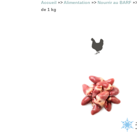
Accueil
»>
Alimentation
»>
Nourrir au BARF
»
de 1 kg