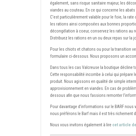
également, sans risque sanitaire majeur, les déco
viandes au couteau. En ce qui concerne les abats l
C’est particulièrement valable pour le foie, la r
les rations ainsi composées aux bonnes proporti
décongélation à coeur, conservez les rations au 
Distribuez les rations en un ou deux repas sur la j
Pour les chiots et chatons ou pour la transition 
formulaire ci-dessous. Nous proposons un acco
Dans tous les cas Valcreuse la boutique décline 
Cette responsabilité incombe à celui qui prépare l
produit. Nous agissons en qualité de simple interm
approvisionnement en viandes. En cas de problème
dessous afin que nous fassions remonter l’inform
Pour davantage d’informations sur le BARF nous
nous préférons le Barf mais il est très richement
Nous vous invitons également à lire
cet article d