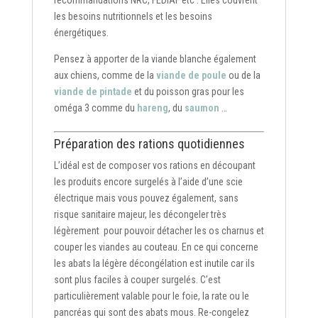
recommandations NRC, FEDIAF etc . Elles couvrent
les besoins nutritionnels et les besoins
énergétiques.
Pensez à apporter de la viande blanche également
aux chiens, comme de la
viande de poule
ou de la
viande de pintade
et du poisson gras pour les
oméga 3 comme du
hareng
, du
saumon
…
Préparation des rations quotidiennes
L’idéal est de composer vos rations en découpant
les produits encore surgelés à l’aide d’une scie
électrique mais vous pouvez également, sans
risque sanitaire majeur, les décongeler très
légèrement pour pouvoir détacher les os charnus et
couper les viandes au couteau. En ce qui concerne
les abats la légère décongélation est inutile car ils
sont plus faciles à couper surgelés. C’est
particulièrement valable pour le foie, la rate ou le
pancréas qui sont des abats mous. Re-congelez