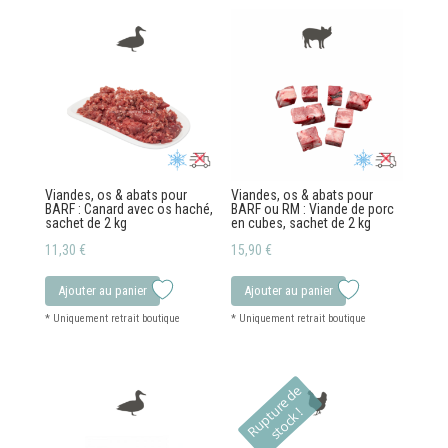
Viandes, os & abats pour
Viandes, os & abats pour
BARF : Canard avec os haché,
BARF ou RM : Viande de porc
sachet de 2 kg
en cubes, sachet de 2 kg
11,30
€
15,90
€
Ajouter au panier
Ajouter au panier
R
u
p
t
r
e
d
e
s
t
o
c
k
u
!