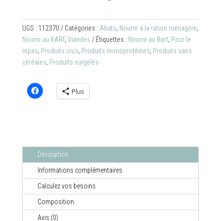
pour
BARF
UGS :
112370
Catégories :
Abats
,
Nourrir à la ration ménagère
,
ou
Nourrir au BARF
,
Viandes
Étiquettes :
Nourrir au Barf
,
Pour le
RM
repas
,
Produits crus
,
Produits monoprotéines
,
Produits sans
:
céréales
,
Produits surgelés
Coeur
de
boeuf,
Plus
en
sachet
de
1
kg
Description
Informations complémentaires
Calculez vos besoins
Composition
Avis (0)