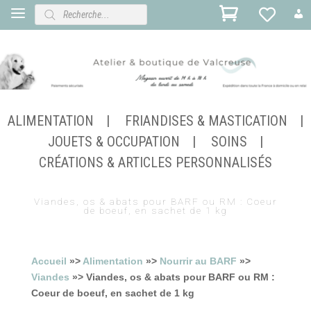
Recherche
de
produits
ALIMENTATION
FRIANDISES & MASTICATION
JOUETS & OCCUPATION
SOINS
CRÉATIONS & ARTICLES PERSONNALISÉS
Viandes, os & abats pour BARF ou RM : Coeur
de boeuf, en sachet de 1 kg
Accueil
»>
Alimentation
»>
Nourrir au BARF
»>
Viandes
»> Viandes, os & abats pour BARF ou RM :
Coeur de boeuf, en sachet de 1 kg