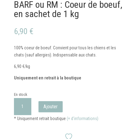
BARF ou RM : Coeur de boeuf,
en sachet de 1 kg
6,90
€
100% coeur de boeuf. Convient pour tous les chiens et les
chats (sauf allergies). Indispensable aux chats.
6,90 €/kg
Uniquement en retrait à la boutique
En stock
quantité
Ajouter
de
Viandes,
* Uniquement retrait boutique
(+ d'informations)
os
&
abats