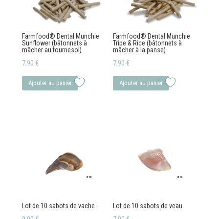
choisies
choisies
sur
sur
la
la
Farmfood® Dental Munchie
Farmfood® Dental Munchie
Sunflower (bâtonnets à
Tripe & Rice (bâtonnets à
page
page
mâcher au tournesol)
mâcher à la panse)
du
du
7,90
€
7,90
€
produit
produit
Ajouter au panier
Ajouter au panier
Lot de 10 sabots de vache
Lot de 10 sabots de veau