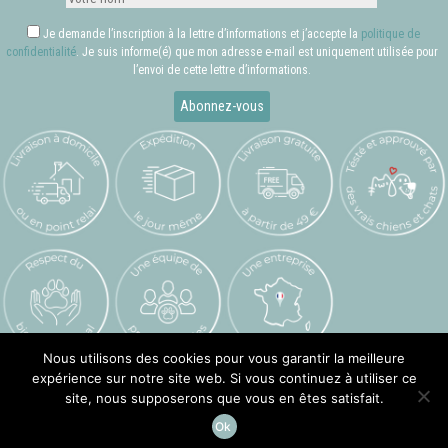
Je demande l’inscription à la lettre d’informations et j’accepte la
politique de
confidentialité
. Je suis informe(é) que mon adresse e-mail est uniquement utilisée pour
l’envoi de cette lettre d’informations.
Nous utilisons des cookies pour vous garantir la meilleure
expérience sur notre site web. Si vous continuez à utiliser ce
Valcreuse © 2026 –
Mentions légales
–
Crédits
site, nous supposerons que vous en êtes satisfait.
Ok