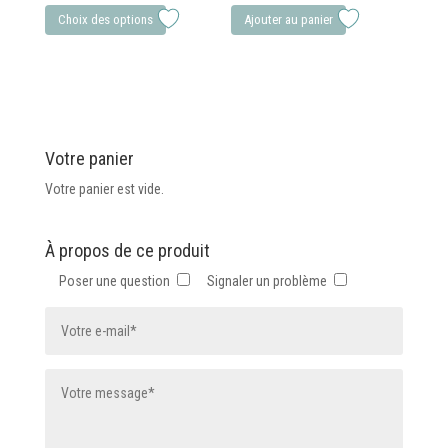
de
Ce
page
Choix des options
Ajouter au panier
prix :
produit
du
8,75 €
a
produit
à
plusieurs
11,13 €
variations.
Les
Votre panier
options
peuvent
Votre panier est vide.
être
choisies
À propos de ce produit
sur
Poser une question
Signaler un problème
la
page
du
produit