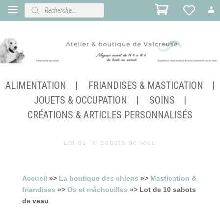
Recherche
de
produits
ALIMENTATION
FRIANDISES & MASTICATION
JOUETS & OCCUPATION
SOINS
CRÉATIONS & ARTICLES PERSONNALISÉS
Lot de 10 sabots de veau
Accueil
»>
La boutique des chiens
»>
Mastication &
friandises
»>
Os et mâchouilles
»> Lot de 10 sabots
de veau