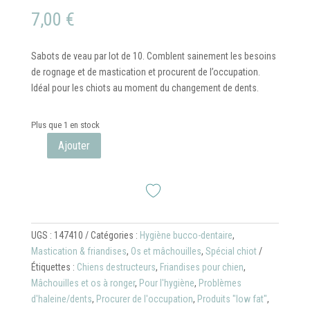
7,00
€
Sabots de veau par lot de 10. Comblent sainement les besoins
de rognage et de mastication et procurent de l’occupation.
Idéal pour les chiots au moment du changement de dents.
Plus que 1 en stock
Ajouter
quantité
de
Lot
de
10
sabots
UGS :
147410
Catégories :
Hygiène bucco-dentaire
,
de
Mastication & friandises
,
Os et mâchouilles
,
Spécial chiot
veau
Étiquettes :
Chiens destructeurs
,
Friandises pour chien
,
Mâchouilles et os à ronger
,
Pour l'hygiène
,
Problèmes
d'haleine/dents
,
Procurer de l'occupation
,
Produits "low fat"
,