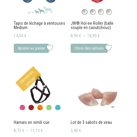
Tapis de léchage à ventouses
JW® Hol-ee Roller (balle
Medium
souple en caoutchouc)
Plage
14,50
€
8,90
€
–
18,90
€
de
Ce
Ajouter au panier
Choix des options
prix :
produit
8,90 €
a
à
plusieurs
D
e
r
i
è
r
e
s
p
i
è
c
e
18,90 €
variations.
n
s
Les
options
peuvent
être
choisies
Harnais en simili cuir
Lot de 3 sabots de veau
sur
Plage
8,75
€
–
11,13
€
2,40
€
la