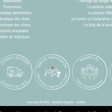
Nouveautés
L’élevage de Berger 
Promotions
La pension cani
outique alimentation
La pension féli
 boutique des chats
Le centre La Comp’amie 
boutique des chiens
Le blog de la bou
éations artisanales
atelier de Valcreuse
Valcreuse © 2026 –
Mentions légales
–
Crédits