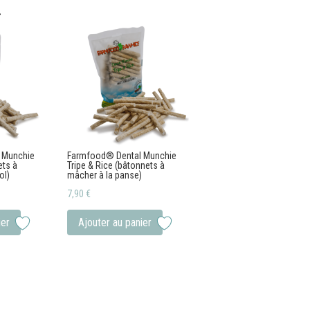
…
 Munchie
Farmfood® Dental Munchie
ets à
Tripe & Rice (bâtonnets à
ol)
mâcher à la panse)
7,90
€
ier
Ajouter au panier