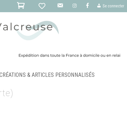
E
F
Se connecter
-
m
a
i
l
CRÉATIONS & ARTICLES PERSONNALISÉS
rte)