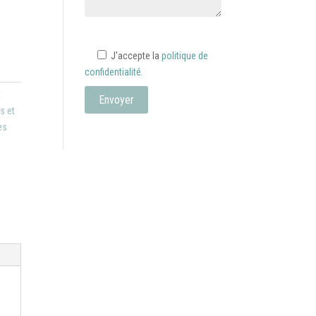
J'accepte la
politique de
confidentialité.
t
s et
es