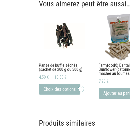
Vous aimerez peut-être aussi
Panse de buffle séchée
Farmfood® Dental
(sachet de 200 g ou 500 g)
Sunflower (bâtonn
mâcher au tournes
Plage
4,50
€
–
10,50
€
7,90
€
de
Ce
Choix des options
prix :
produit
Ajouter au pan
4,50 €
a
à
plusieurs
10,50 €
variations.
Produits similaires
Les
options