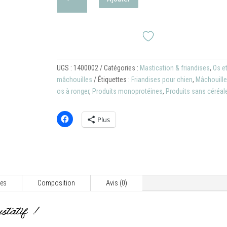
de
Bioli
(sticks
séchés
à
la
UGS :
1400002
Catégories :
Mastication & friandises
,
Os e
panse
mâchouilles
Étiquettes :
Friandises pour chien
,
Mâchouille
verte)
os à ronger
,
Produits monoprotéines
,
Produits sans céréal
Plus
res
Composition
Avis (0)
statif !