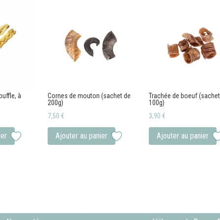
uffle, à
Cornes de mouton (sachet de
Trachée de boeuf (sachet
200g)
100g)
7,50
€
3,90
€
ier
Ajouter au panier
Ajouter au panier