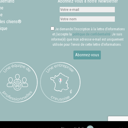
Allemand
Abonnez-vous à notre Newsletter
ne
ne
des chiens®
tique
Je demande l’inscription à la lettre d’informations
et j’accepte la
politique de confidentialité
. Je suis
informe(é) que mon adresse e-mail est uniquement
utilisée pour l’envoi de cette lettre d’informations.