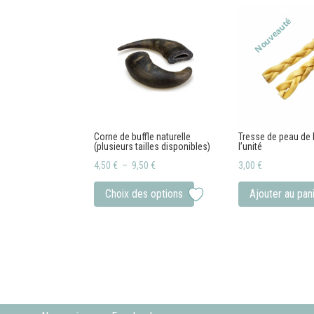
peuvent
Nouveauté
être
choisies
sur
la
page
du
Corne de buffle naturelle
Tresse de peau de b
produit
(plusieurs tailles disponibles)
l’unité
Plage
4,50
€
–
9,50
€
3,00
€
de
Ce
Choix des options
Ajouter au pan
prix :
produit
4,50 €
a
à
plusieurs
9,50 €
variations.
Les
options
peuvent