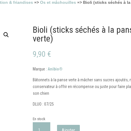
tion & friandises
»>
Os et mâchouilles
»> Bioli (sticks séchés à la
Bioli (sticks séchés à la pan
verte)
9,90
€
Marque :
Anibio®
Bâtonnets à la panse verte à mâcher sans sucres ajoutés, n
conservateur à offrir en récompense ou juste pour faire plai
son chien
DLUO : 07/25
En stock
quantité
Ajouter