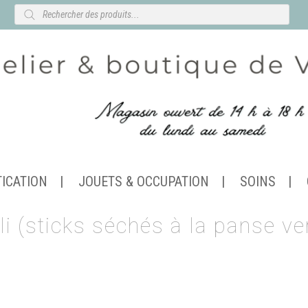
Recherche
de
produits
TICATION
JOUETS & OCCUPATION
SOINS
li (sticks séchés à la panse ve